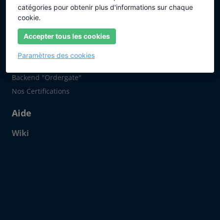
Internet Information Server
catégories pour obtenir plus d'informations sur chaque
cookie.
À propos de nous
Accepter tous les cookies
10 Bonnes Raisons de Choisir SSLplus
Paramètres des cookies
Interface de Programmation (API)
Backend "Ordergate"
Nos Certifications
Aide
Wiki
Click to open certificate verif