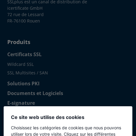
SSLplus est un canal de distribution de
icertificate GmbH
72 rue de Lessard
FR-76100 Rouen
Produits
Certificats SSL
Wildcard SSL
SSL Multisites / SAN
Solutions PKI
Documents et Logiciels
E-signature
E-Certificats S/MIME
Ce site web utilise des cookies
Certificats S/MIME
Choisissez les catégories de cookies que nous pouvons
Exchange Server, IIS
utiliser lors de votre visite. Cliquez sur les différentes