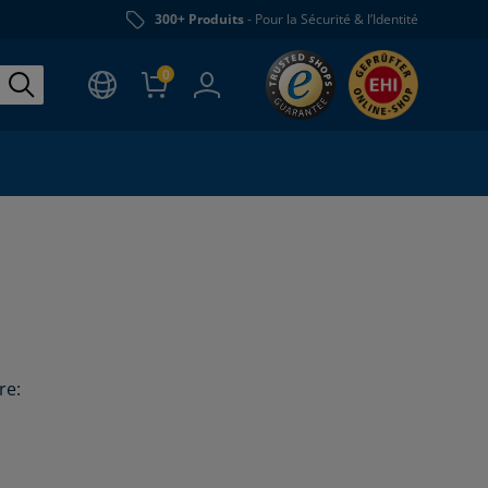
300+ Produits
- Pour la Sécurité & l’Identité
0
re: