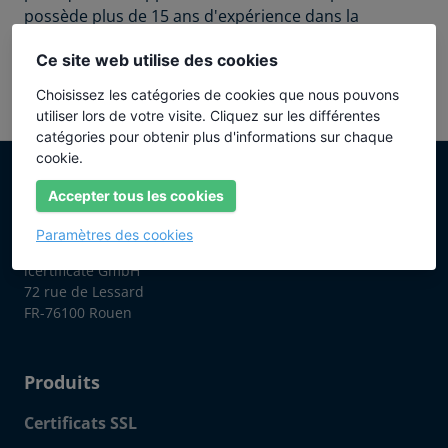
possède plus de 15 ans d'expérience dans la
création, la gestion et l'application de certificats
Ce site web utilise des cookies
électroniques, de signatures et de cryptages.
Choisissez les catégories de cookies que nous pouvons
utiliser lors de votre visite. Cliquez sur les différentes
catégories pour obtenir plus d'informations sur chaque
cookie.
Accepter tous les cookies
Paramètres des cookies
SSLplus est un canal de distribution de
icertificate GmbH
72 rue de Lessard
FR-76100 Rouen
Produits
Certificats SSL