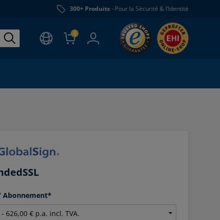
300+ Produits
- Pour la Sécurité & l’Identité
0
ndedSSL
 / Abonnement*