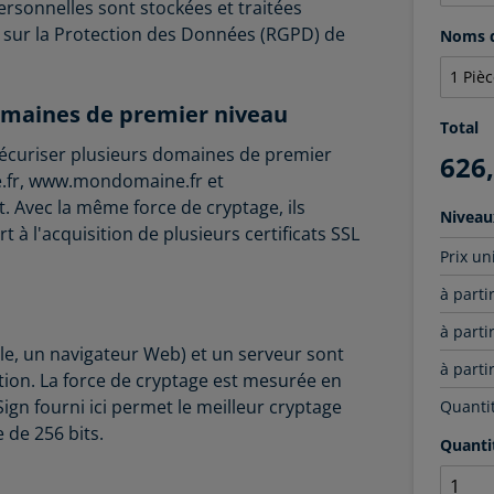
ersonnelles sont stockées et traitées
ur la Protection des Données (RGPD) de
Noms d
domaines de premier niveau
Total
sécuriser plusieurs domaines de premier
626
e.fr, www.mondomaine.fr et
. Avec la même force de cryptage, ils
Niveau
à l'acquisition de plusieurs certificats SSL
Prix un
à parti
à parti
e, un navigateur Web) et un serveur sont
à parti
ption. La force de cryptage est mesurée en
lSign fourni ici permet le meilleur cryptage
Quantit
de 256 bits.
Quanti