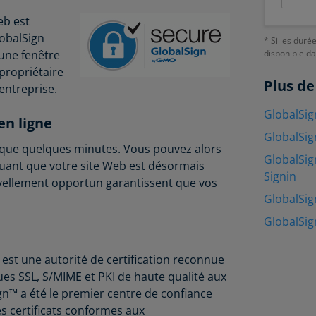
eb est
lobalSign
* Si les duré
 une fenêtre
disponible d
propriétaire
Plus de
'entreprise.
GlobalSig
en ligne
GlobalSig
nd que quelques minutes. Vous pouvez alors
GlobalSig
quant que votre site Web est désormais
Signin
ouvellement opportun garantissent que vos
GlobalSig
GlobalSig
, est une autorité de certification reconnue
ues SSL, S/MIME et PKI de haute qualité aux
ign™ a été le premier centre de confiance
s certificats conformes aux