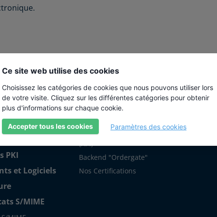
ctronique.
Ce site web utilise des cookies
s
À propos de nous
Aide
Choisissez les catégories de cookies que nous pouvons utiliser lors
de votre visite. Cliquez sur les différentes catégories pour obtenir
ts SSL
10 Bonnes Raisons de
Wiki
plus d'informations sur chaque cookie.
Choisir SSLplus
SSL
Accepter tous les cookies
Paramètres des cookies
Interface de Programmation
ites / SAN
(API)
s PKI
Backend "Ordergate"
s et Logiciels
Nos Certifications
ure
icats S/MIME