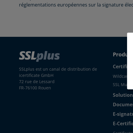
réglementations européennes sur la signature éle
Produit
Certifica
SSLplus est un canal de distribution de
icertificate GmbH
Wildcard 
72 rue de Lessard
SSL Multis
FR-76100 Rouen
Solution
Document
E-signat
E-Certif