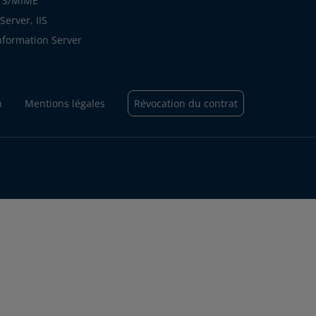
s S/MIME
erver, IIS
Information Server
n
Mentions légales
Révocation du contrat