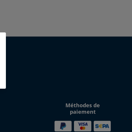
Click to open certifica
Méthodes de
paiement