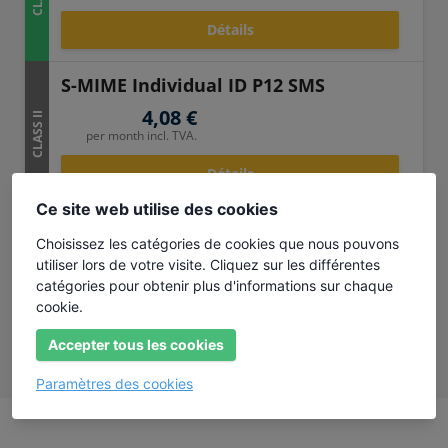
Détails
S-MIME Individual ID P12 SMS
4,08 €
CLASS II
per month incl. TVA.
Détails
Ce site web utilise des cookies
Mailbox ID P12 SMS
Choisissez les catégories de cookies que nous pouvons
2,75 €
CLASS I
utiliser lors de votre visite. Cliquez sur les différentes
per month incl. TVA.
catégories pour obtenir plus d'informations sur chaque
cookie.
Détails
Accepter tous les cookies
Paramètres des cookies