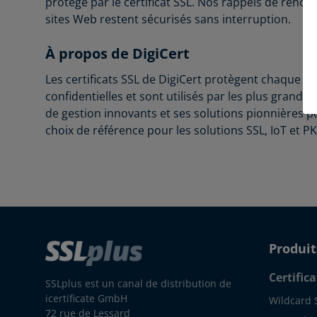
protégé par le certificat SSL. Nos rappels de ren
sites Web restent sécurisés sans interruption.
À propos de DigiCert
Les certificats SSL de DigiCert protègent chaque jo
confidentielles et sont utilisés par les plus grande
de gestion innovants et ses solutions pionnières po
choix de référence pour les solutions SSL, IoT et PK
Produit
Certifica
SSLplus est un canal de distribution de
icertificate GmbH
Wildcard 
72 rue de Lessard