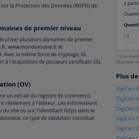
à parti
ur la Protection des Données (RGPD) de
Quantit
Quanti
domaines de premier niveau
sécuriser plusieurs domaines de premier
e.fr, www.mondomaine.fr et
. Avec la même force de cryptage, ils
* Si les duré
à l'acquisition de plusieurs certificats SSL
disponible d
Plus de
sation (OV)
DigiCert 
 un extrait du registre de commerce,
DigiCert 
t réellement à l'éditeur. Les informations
DigiCert 
u du site ou sur l'identifiant https dans le
 domaine, ce type de validation constitue
DigiCert 
DigiCert 
DigiCert 