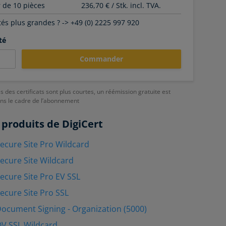
r de 10 pièces
236,70 € / Stk. incl. TVA.
és plus grandes ? -> +49 (0) 2225 997 920
té
Commander
es des certificats sont plus courtes, un réémission gratuite est
ans le cadre de l’abonnement
 produits de DigiCert
Secure Site Pro Wildcard
Secure Site Wildcard
Secure Site Pro EV SSL
Secure Site Pro SSL
Document Signing - Organization (5000)
OV SSL Wildcard