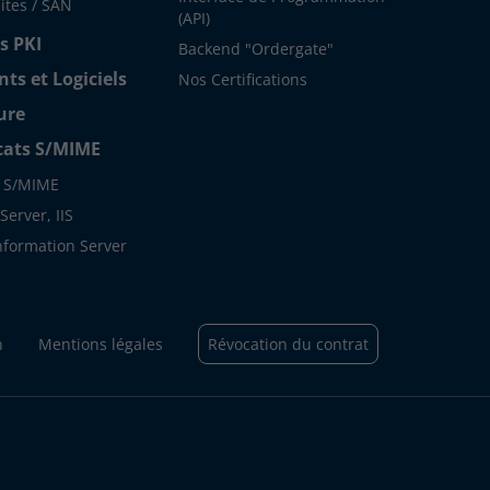
ites / SAN
(API)
s PKI
Backend "Ordergate"
s et Logiciels
Nos Certifications
ure
icats S/MIME
s S/MIME
erver, IIS
Information Server
n
Mentions légales
Révocation du contrat