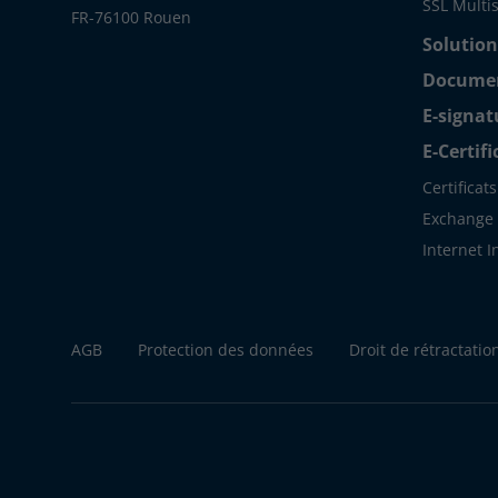
SSL Multis
FR-76100 Rouen
Solution
Document
E-signat
E-Certif
Certificat
Exchange S
Internet 
AGB
Protection des données
Droit de rétractatio