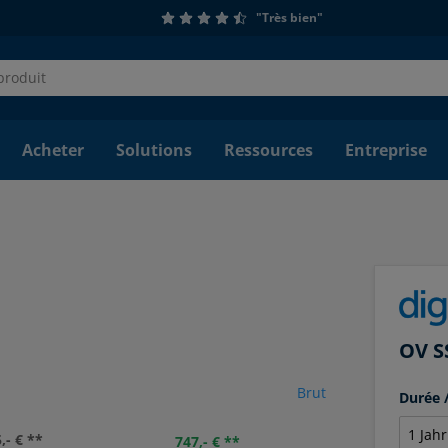
"Très bien"
Acheter
Solutions
Ressources
Entreprise
OV S
Brut
Durée
,- € **
747,- € **