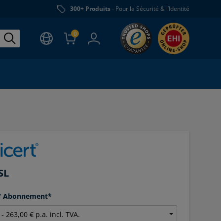
300+ Produits
- Pour la Sécurité & l’Identité
0
SL
 / Abonnement*