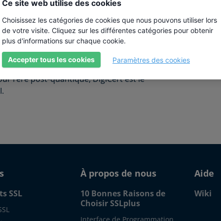
ouvellement opportun garantissent que vos
Ce site web utilise des cookies
Choisissez les catégories de cookies que nous pouvons utiliser lors
de votre visite. Cliquez sur les différentes catégories pour obtenir
plus d'informations sur chaque cookie.
ur des milliards de transactions
Accepter tous les cookies
Paramètres des cookies
s entreprises dans le monde. Avec ses outils
ur l’ère post‑quantique, DigiCert est le
I.
s
À propos de nous
Aide
ts SSL
10 Bonnes Raisons de
Wiki
Choisir SSLplus
SSL
Interface de Programmation