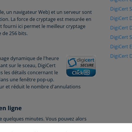
DigiCert 
e, un navigateur Web) et un serveur sont
DigiCert 
ption. La force de cryptage est mesurée en
rt fourni ici permet le meilleur cryptage
DigiCert 
de 256 bits.
DigiCert 
DigiCert 
DigiCert 
ichage dynamique de l'heure
ant sur le sceau, DigiCert
s les détails concernant le
dans une fenêtre pop-up.
teur et réduit le nombre d'annulations
en ligne
 que quelques minutes. Vous pouvez alors
quant que votre site Web est désormais