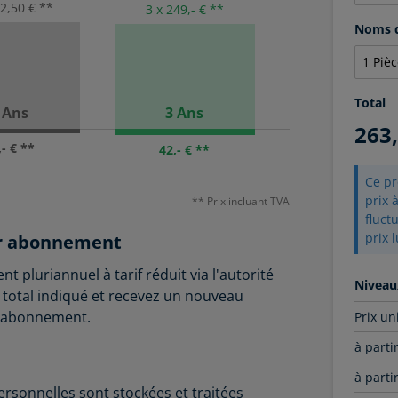
52,50 € **
3 x 249,- € **
Noms d
Total
 Ans
3 Ans
263
,- € **
42,- € **
Ce pr
prix 
** Prix incluant TVA
fluct
prix 
par abonnement
 pluriannuel à tarif réduit via l'autorité
Niveau
total indiqué et recevez un nouveau
 l'abonnement.
Prix un
à parti
à parti
ersonnelles sont stockées et traitées