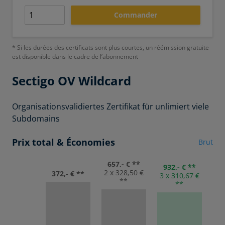
Commander
* Si les durées des certificats sont plus courtes, un réémission gratuite
est disponible dans le cadre de l’abonnement
Sectigo
OV Wildcard
Organisationsvalidiertes Zertifikat für unlimiert viele
Subdomains
Prix total & Économies
Brut
657,- € **
932,- € **
2 x 328,50 €
372,- € **
3 x 310,67 €
**
**