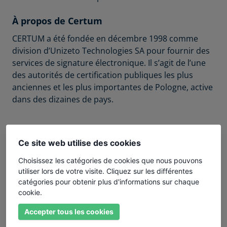
À propos de Certum
CERTUM a été fondée en décembre 1998 comme
division d’Unizeto Technologies SA pour fournir des
services de signature électronique. Il s’agit de l’une
des autorités de certification publiques les plus
anciennes et les plus importantes de Pologne, active
dans des dizaines de pays.
Plus de produits de CERTUM
Ce site web utilise des cookies
CERTUM OV Wildcard SSL
Choisissez les catégories de cookies que nous pouvons
CERTUM OV Multidomain SSL
utiliser lors de votre visite. Cliquez sur les différentes
catégories pour obtenir plus d'informations sur chaque
CERTUM Premium EV SSL
cookie.
CERTUM OV SSL
Accepter tous les cookies
CERTUM DV Wildcard SSL