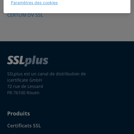
Paramètres des cookies
CERTUM DV Multidomain SSL
CERTUM DV SSL
SSLplus est un canal de distribution de
icertificate GmbH
72 rue de Lessard
FR-76100 Rouen
Produits
Certificats SSL