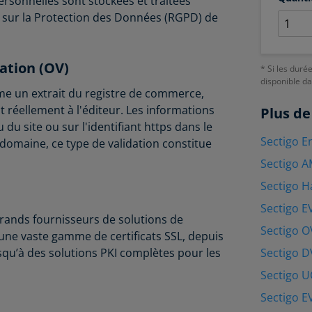
ersonnelles sont stockées et traitées
ur la Protection des Données (RGPD) de
sation (OV)
* Si les duré
disponible d
 un extrait du registre de commerce,
 réellement à l'éditeur. Les informations
Plus de
u du site ou sur l'identifiant https dans le
Sectigo E
 domaine, ce type de validation constitue
Sectigo A
Sectigo H
Sectigo E
rands fournisseurs de solutions de
Sectigo O
ne vaste gamme de certificats SSL, depuis
Sectigo D
usqu’à des solutions PKI complètes pour les
Sectigo 
Sectigo E