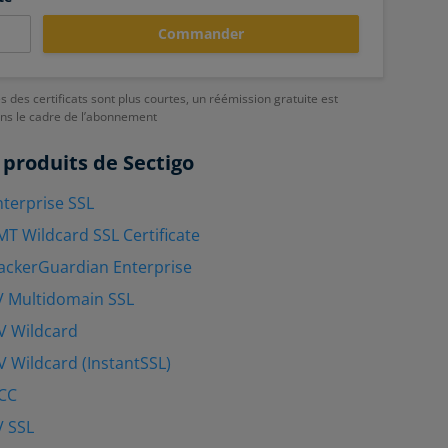
Commander
es des certificats sont plus courtes, un réémission gratuite est
ans le cadre de l’abonnement
 produits de Sectigo
nterprise SSL
MT Wildcard SSL Certificate
ackerGuardian Enterprise
V Multidomain SSL
V Wildcard
V Wildcard (InstantSSL)
UCC
V SSL