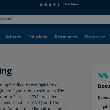
"Très bien"
Acheter
Solutions
Ressources
Entreprise
ing
ing Certificates ermöglichen es
Docu
talen Signaturen zu schützen. Die
cument Services (CDS) oder den
Durée
roved Trust List (AATL) sind. Die
 von Adobe auf die Einhaltung seiner