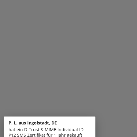
P. L. aus Ingolstadt, DE
hat ein D-Trust S-MIME Individual ID
P12 SMS Zertifikat für 1 Jahr gekauft