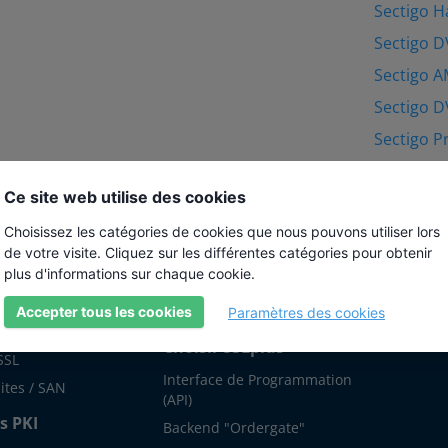
Sectigo 
Sectigo D
Sectigo A
Sectigo D
Sectigo 
Ce site web utilise des cookies
Choisissez les catégories de cookies que nous pouvons utiliser lors
de votre visite. Cliquez sur les différentes catégories pour obtenir
plus d'informations sur chaque cookie.
s
À propos de nous
Aide
Accepter tous les cookies
Paramètres des cookies
ts SSL
10 Bonnes Raisons de
Wiki
Choisir SSLplus
SSL
Interface de Programmation
ites / SAN
(API)
s PKI
Backend "Ordergate"