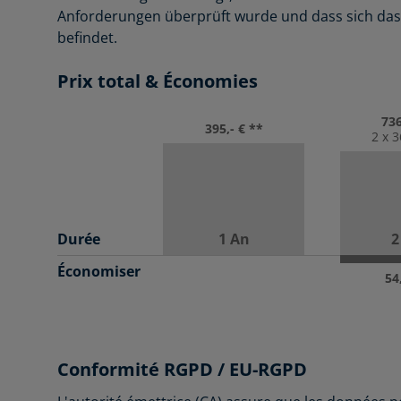
Anforderungen überprüft wurde und dass sich das 
befindet.
Prix total & Économies
736
395,- € **
2 x 3
Durée
1 An
2
Économiser
54
Conformité RGPD / EU-RGPD