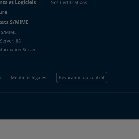
s et Logiciels
Nos Certifications
ure
icats S/MIME
s S/MIME
erver, IIS
Information Server
n
Mentions légales
Révocation du contrat