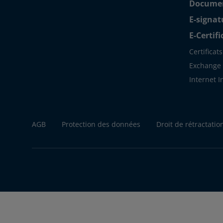
Document
E-signat
E-Certif
Certificat
Exchange S
Internet 
AGB
Protection des données
Droit de rétractatio