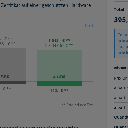
Zertifikat auf einer geschützten Hardware
Total
395
Brut
Ce pr
,- € **
1.043,- € **
prix 
68,- € **
3 x 347,67 € **
fluct
prix 
Niveau
 Ans
3 Ans
Prix un
à parti
,- € **
142,- € **
à parti
** Prix incluant TVA
à parti
Quantit
Quanti