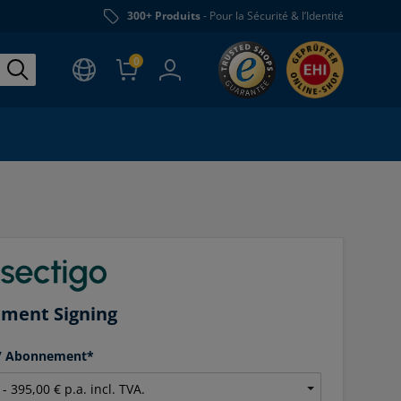
300+ Produits
- Pour la Sécurité & l’Identité
0
ment Signing
 / Abonnement*