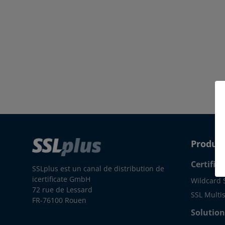
Produit
Certifica
SSLplus est un canal de distribution de
icertificate GmbH
Wildcard 
72 rue de Lessard
SSL Multis
FR-76100 Rouen
Solution